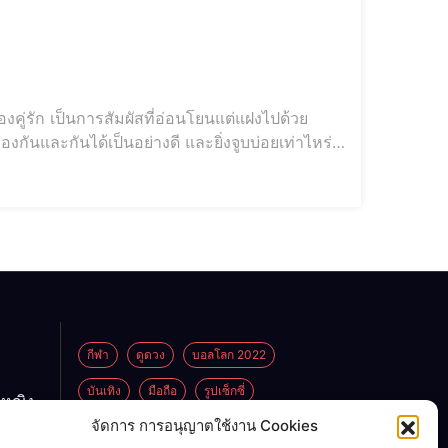
งคู่รัก เป็นการสัมผัสที่อ่อนโยนแต่แฝงไปด้วย
องกันและกันได้เป็นอย่างดี และยิ่งจูบบ่อยเท่าไหร่
กีฬา
ดูดวง
บอลโลก 2022
บันเทิง
มือถือ
รูปเซ็กซี่
กหญิง
ูกพ่อ
จัดการ การอนุญาตใช้งาน Cookies
ไลฟ์สไตล์