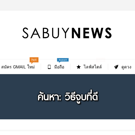
hot
new
best
สมัคร GMAIL ใหม่
มือถือ
ไลฟ์สไตล์
ดูดวง
ค้นหา: วิธีจูบที่ดี