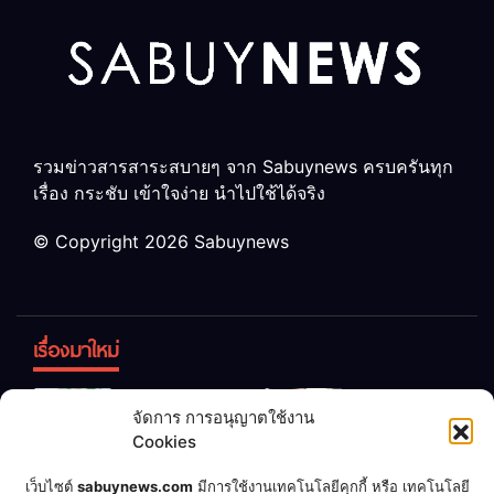
รวมข่าวสารสาระสบายๆ จาก Sabuynews ครบครันทุก
เรื่อง กระชับ เข้าใจง่าย นำไปใช้ได้จริง
© Copyright 2026 Sabuynews
เรื่องมาใหม่
ข้าวบูดอย่า
สลด! เด็ก
จัดการ การอนุญาตใช้งาน
ทิ้ง! เปลี่ยน
หญิง 12 ขวบ
Cookies
เป็น “ปุ๋ย
ถูกพ่อบังคับ
จุลินทรีย์”
แต่งงานกับ
เชื่อพ่อแล้ว
เจ้าของคาร์
เว็บไซต์
sabuynews.com
มีการใช้งานเทคโนโลยีคุกกี้ หรือ เทคโนโลยี