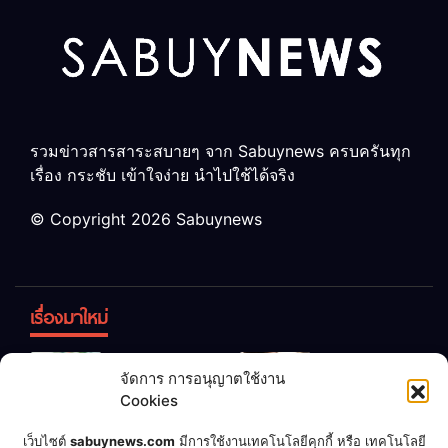
รวมข่าวสารสาระสบายๆ จาก Sabuynews ครบครันทุก
เรื่อง กระชับ เข้าใจง่าย นำไปใช้ได้จริง
© Copyright 2026 Sabuynews
เรื่องมาใหม่
ข้าวบูดอย่า
สลด! เด็ก
จัดการ การอนุญาตใช้งาน
ทิ้ง! เปลี่ยน
หญิง 12 ขวบ
Cookies
เป็น “ปุ๋ย
ถูกพ่อบังคับ
จุลินทรีย์”
แต่งงานกับ
เชื่อพ่อแล้ว
เจ้าของคาร์
เว็บไซต์
sabuynews.com
มีการใช้งานเทคโนโลยีคุกกี้ หรือ เทคโนโลยี