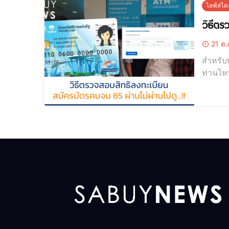
ไลฟ์สไตล
วิธีตร
21 ต.
สำหรับท
ท่านไห
65 ผ่าน