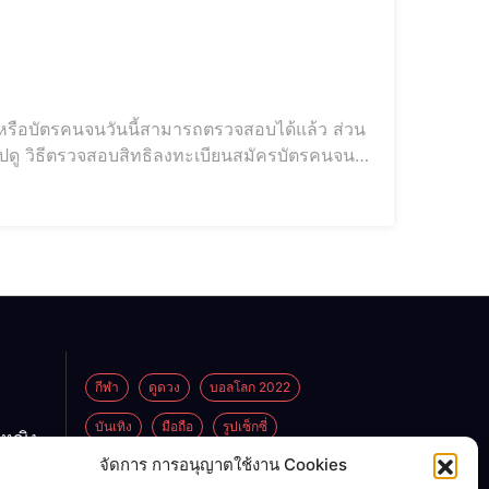
ัฐหรือบัตรคนจนวันนี้สามารถตรวจสอบได้แล้ว ส่วน
ปดู วิธีตรวจสอบสิทธิลงทะเบียนสมัครบัตรคนจน
ัสดิการแห่งรัฐรอบใหม่ โดยมีรายละเอียดดังนี้ วิธี
กีฬา
ดูดวง
บอลโลก 2022
บันเทิง
มือถือ
รูปเซ็กซี่
กหญิง
ูกพ่อ
จัดการ การอนุญาตใช้งาน Cookies
ไลฟ์สไตล์