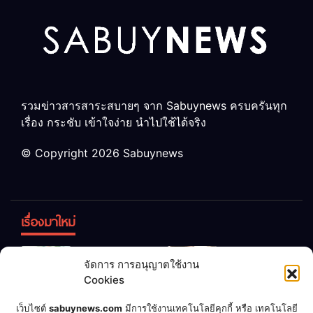
รวมข่าวสารสาระสบายๆ จาก Sabuynews ครบครันทุก
เรื่อง กระชับ เข้าใจง่าย นำไปใช้ได้จริง
© Copyright 2026 Sabuynews
เรื่องมาใหม่
ข้าวบูดอย่า
สลด! เด็ก
จัดการ การอนุญาตใช้งาน
ทิ้ง! เปลี่ยน
หญิง 12 ขวบ
Cookies
เป็น “ปุ๋ย
ถูกพ่อบังคับ
จุลินทรีย์”
แต่งงานกับ
เชื่อพ่อแล้ว
เจ้าของคาร์
เว็บไซต์
sabuynews.com
มีการใช้งานเทคโนโลยีคุกกี้ หรือ เทคโนโลยี