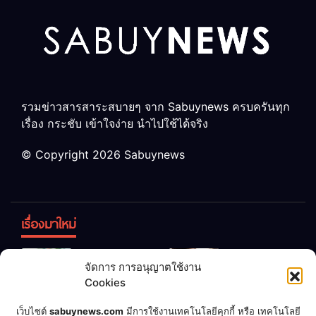
รวมข่าวสารสาระสบายๆ จาก Sabuynews ครบครันทุก
เรื่อง กระชับ เข้าใจง่าย นำไปใช้ได้จริง
© Copyright 2026 Sabuynews
เรื่องมาใหม่
ข้าวบูดอย่า
สลด! เด็ก
จัดการ การอนุญาตใช้งาน
ทิ้ง! เปลี่ยน
หญิง 12 ขวบ
Cookies
เป็น “ปุ๋ย
ถูกพ่อบังคับ
จุลินทรีย์”
แต่งงานกับ
เชื่อพ่อแล้ว
เจ้าของคาร์
เว็บไซต์
sabuynews.com
มีการใช้งานเทคโนโลยีคุกกี้ หรือ เทคโนโลยี