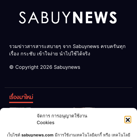
รวมข่าวสารสาระสบายๆ จาก Sabuynews ครบครันทุก
เรื่อง กระชับ เข้าใจง่าย นำไปใช้ได้จริง
© Copyright 2026 Sabuynews
เรื่องมาใหม่
ข้าวบูดอย่า
สลด! เด็ก
จัดการ การอนุญาตใช้งาน
ทิ้ง! เปลี่ยน
หญิง 12 ขวบ
Cookies
เป็น “ปุ๋ย
ถูกพ่อบังคับ
จุลินทรีย์”
แต่งงานกับ
เชื่อพ่อแล้ว
เจ้าของคาร์
เว็บไซต์
sabuynews.com
มีการใช้งานเทคโนโลยีคุกกี้ หรือ เทคโนโลยี