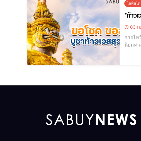
ไลฟ์สไตล
“ท้าวเ
03 เม
การไหว้ส
นิยมต่า
ลาภ แคล้วคลา
จะให้หน