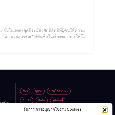
ย ซึ่งในแต่ละยุคก็จะมีสิ่งศักดิ์สิทธิ์ที่ผู้คนให้ความ
็คือ "ท้าวเวสสุวรรณ" ที่ขึ้นชื่อในเรื่องของการให้โชค
าก
กีฬา
ดูดวง
บอลโลก 2022
บันเทิง
มือถือ
รูปเซ็กซี่
กหญิง
ูกพ่อ
จัดการ การอนุญาตใช้งาน Cookies
ไลฟ์สไตล์