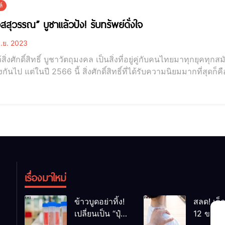
์
วสสุวรรณ” บูชาแล้วปัง! รับทรัพย์ดั่งใจ
.ย. 2023
ิ่งศักดิ์สิทธิ์ บูชาวัตถุมงคล เป็นสิ่งที่อยู่คู่กับคนไทยมาทุกยุคทุกสมั
งกันไป แต่ในปี 2566 นี้ สิ่งศักดิ์สิทธิ์ที่ได้รับความนิยมมากที่สุดก
ดปลอดภัย ขอเงินได้เงิน ขอทองได้ทอง รับทรัพย์ไวได้ดั่งใจ ในยุคที่เศรษฐกิจฝืดเคืองแบบนี้ ไม่ว่าใครก็อย
้าที่การงานหรืออาชี
เรื่องมาใหม่
ข้าวบูดอย่าทิ้ง!
สลด! เด็
เปลี่ยนเป็น “ปุ๋ย
12 ขวบ ถ