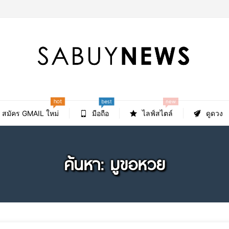
hot
new
best
สมัคร GMAIL ใหม่
มือถือ
ไลฟ์สไตล์
ดูดวง
ค้นหา: มูขอหวย