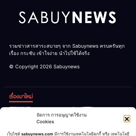
รวมข่าวสารสาระสบายๆ จาก Sabuynews ครบครันทุก
เรื่อง กระชับ เข้าใจง่าย นำไปใช้ได้จริง
© Copyright 2026 Sabuynews
เรื่องมาใหม่
ข้าวบูดอย่า
สลด! เด็ก
จัดการ การอนุญาตใช้งาน
ทิ้ง! เปลี่ยน
หญิง 12 ขวบ
Cookies
เป็น “ปุ๋ย
ถูกพ่อบังคับ
จุลินทรีย์”
แต่งงานกับ
เชื่อพ่อแล้ว
เจ้าของคาร์
เว็บไซต์
sabuynews.com
มีการใช้งานเทคโนโลยีคุกกี้ หรือ เทคโนโลยี