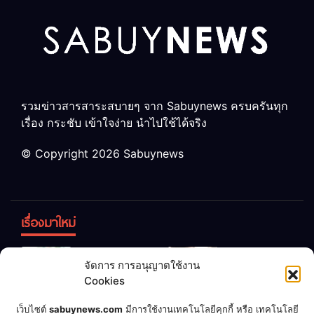
รวมข่าวสารสาระสบายๆ จาก Sabuynews ครบครันทุก
เรื่อง กระชับ เข้าใจง่าย นำไปใช้ได้จริง
© Copyright 2026 Sabuynews
เรื่องมาใหม่
ข้าวบูดอย่า
สลด! เด็ก
จัดการ การอนุญาตใช้งาน
ทิ้ง! เปลี่ยน
หญิง 12 ขวบ
Cookies
เป็น “ปุ๋ย
ถูกพ่อบังคับ
จุลินทรีย์”
แต่งงานกับ
เชื่อพ่อแล้ว
เจ้าของคาร์
เว็บไซต์
sabuynews.com
มีการใช้งานเทคโนโลยีคุกกี้ หรือ เทคโนโลยี