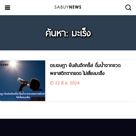
ค้นหา: มะเร็ง
ดร.เจษฎา ยืนยันอีกครั้ง! ดื่มน้ำจากขวด
พลาสติกตากแดด ไม่เสี่ยงมะเร็ง
22 มิ.ย. 2024