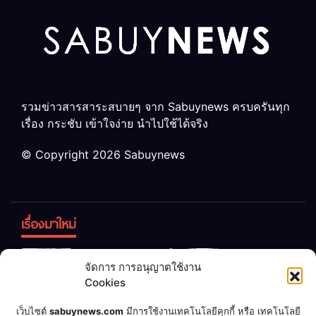
รวมข่าวสารสาระสบายๆ จาก Sabuynews ครบครันทุก
เรื่อง กระชับ เข้าใจง่าย นำไปใช้ได้จริง
© Copyright 2026 Sabuynews
เรื่องมาใหม่
ข้าวบูดอย่า
สลด! เด็ก
จัดการ การอนุญาตใช้งาน
ทิ้ง! เปลี่ยน
หญิง 12 ขวบ
Cookies
เป็น “ปุ๋ย
ถูกพ่อบังคับ
จุลินทรีย์”
แต่งงานกับ
เชื่อพ่อแล้ว
เจ้าของคาร์
เว็บไซต์
sabuynews.com
มีการใช้งานเทคโนโลยีคุกกี้ หรือ เทคโนโลยี