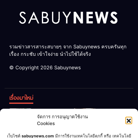
รวมข่าวสารสาระสบายๆ จาก Sabuynews ครบครันทุก
เรื่อง กระชับ เข้าใจง่าย นำไปใช้ได้จริง
© Copyright 2026 Sabuynews
เรื่องมาใหม่
ข้าวบูดอย่า
สลด! เด็ก
จัดการ การอนุญาตใช้งาน
ทิ้ง! เปลี่ยน
หญิง 12 ขวบ
Cookies
เป็น “ปุ๋ย
ถูกพ่อบังคับ
จุลินทรีย์”
แต่งงานกับ
เชื่อพ่อแล้ว
เจ้าของคาร์
เว็บไซต์
sabuynews.com
มีการใช้งานเทคโนโลยีคุกกี้ หรือ เทคโนโลยี