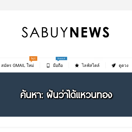
hot
new
best
สมัคร GMAIL ใหม่
มือถือ
ไลฟ์สไตล์
ดูดวง
ค้นหา: ฝันว่าได้แหวนทอง