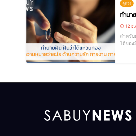
ดูดวง
ทำนาย
12 ธ.
สำหรับค
ได้ของม
ฝันว่าไ