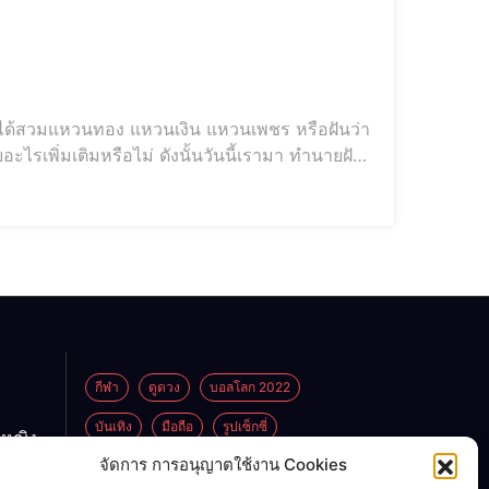
นว่าได้สวมแหวนทอง แหวนเงิน แหวนเพชร หรือฝันว่า
อะไรเพิ่มเติมหรือไม่ ดังนั้นวันนี้เรามา ทำนายฝัน
 พร้อมเลขนำโชค เลขเด็ด เพื่อไม่เป็นการเสีย
กีฬา
ดูดวง
บอลโลก 2022
บันเทิง
มือถือ
รูปเซ็กซี่
กหญิง
ูกพ่อ
จัดการ การอนุญาตใช้งาน Cookies
ไลฟ์สไตล์