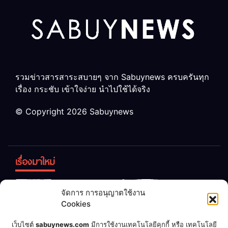
รวมข่าวสารสาระสบายๆ จาก Sabuynews ครบครันทุก
เรื่อง กระชับ เข้าใจง่าย นำไปใช้ได้จริง
© Copyright 2026 Sabuynews
เรื่องมาใหม่
ข้าวบูดอย่า
สลด! เด็ก
จัดการ การอนุญาตใช้งาน
ทิ้ง! เปลี่ยน
หญิง 12 ขวบ
Cookies
เป็น “ปุ๋ย
ถูกพ่อบังคับ
จุลินทรีย์”
แต่งงานกับ
เชื่อพ่อแล้ว
เจ้าของคาร์
เว็บไซต์
sabuynews.com
มีการใช้งานเทคโนโลยีคุกกี้ หรือ เทคโนโลยี