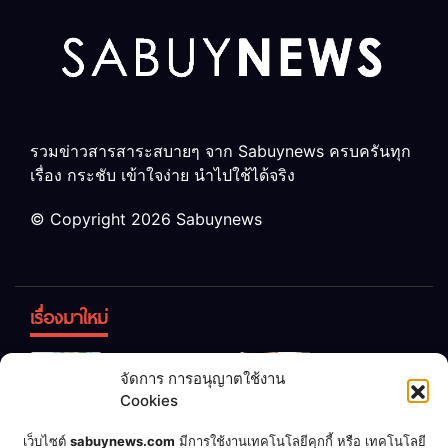
รวมข่าวสารสาระสบายๆ จาก Sabuynews ครบครันทุก
เรื่อง กระชับ เข้าใจง่าย นำไปใช้ได้จริง
© Copyright 2026 Sabuynews
เรื่องมาใหม่
ข้าวบูดอย่า
สลด! เด็ก
จัดการ การอนุญาตใช้งาน
ทิ้ง! เปลี่ยน
หญิง 12 ขวบ
Cookies
เป็น “ปุ๋ย
ถูกพ่อบังคับ
จุลินทรีย์”
แต่งงานกับ
เชื่อพ่อแล้ว
เจ้าของคาร์
เว็บไซต์
sabuynews.com
มีการใช้งานเทคโนโลยีคุกกี้ หรือ เทคโนโลยี