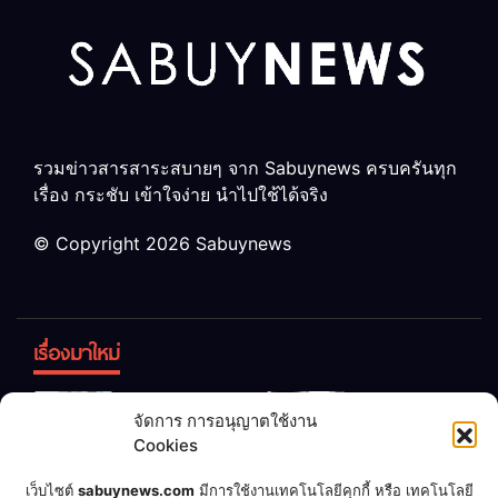
รวมข่าวสารสาระสบายๆ จาก Sabuynews ครบครันทุก
เรื่อง กระชับ เข้าใจง่าย นำไปใช้ได้จริง
© Copyright 2026 Sabuynews
เรื่องมาใหม่
ข้าวบูดอย่า
สลด! เด็ก
จัดการ การอนุญาตใช้งาน
ทิ้ง! เปลี่ยน
หญิง 12 ขวบ
Cookies
เป็น “ปุ๋ย
ถูกพ่อบังคับ
จุลินทรีย์”
แต่งงานกับ
เชื่อพ่อแล้ว
เจ้าของคาร์
เว็บไซต์
sabuynews.com
มีการใช้งานเทคโนโลยีคุกกี้ หรือ เทคโนโลยี