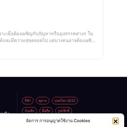
พาะเมื่อต้องเผชิญกับปัญหาหรืออุปสรรคต่างๆ ใน
แท้และมีความสุขตลอดไป แต่บางคนอาจต้องเผชิญ
าสตร์ยูเรเนี่ยนขั้นสูง ทำนายทายทักถึง 2 ราศีที่
ี่จะชอกช
กีฬา
ดูดวง
บอลโลก 2022
บันเทิง
มือถือ
รูปเซ็กซี่
กหญิง
ูกพ่อ
จัดการ การอนุญาตใช้งาน Cookies
ไลฟ์สไตล์