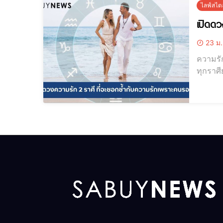
ไลฟ์สไตล
เปิดดว
23 ม.
ความรัก
ทุกราศ
กับความ
จะชอกช