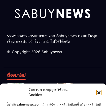
รวมข่าวสารสาระสบายๆ จาก Sabuynews ครบครันทุก
เรื่อง กระชับ เข้าใจง่าย นำไปใช้ได้จริง
© Copyright 2026 Sabuynews
เรื่องมาใหม่
ข้าวบูดอย่า
สลด! เด็ก
จัดการ การอนุญาตใช้งาน
ทิ้ง! เปลี่ยน
หญิง 12 ขวบ
Cookies
เป็น “ปุ๋ย
ถูกพ่อบังคับ
จุลินทรีย์”
แต่งงานกับ
เชื่อพ่อแล้ว
เจ้าของคาร์
เว็บไซต์
sabuynews.com
มีการใช้งานเทคโนโลยีคุกกี้ หรือ เทคโนโลยี