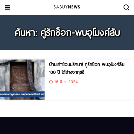
ค้นหา: คู่รักช็อก-พบอุโมงค์ลับ
บ้านเก่าซ่อนปริศนา! คู่รักช็อก พบอุโมงค์ลับ
100 ปี ใต้อ่างจากุชชี่
16 มิ.ย. 2024