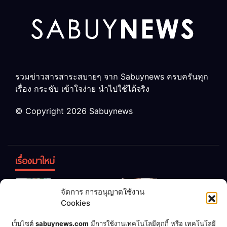
รวมข่าวสารสาระสบายๆ จาก Sabuynews ครบครันทุก
เรื่อง กระชับ เข้าใจง่าย นำไปใช้ได้จริง
© Copyright 2026 Sabuynews
เรื่องมาใหม่
ข้าวบูดอย่า
สลด! เด็ก
จัดการ การอนุญาตใช้งาน
ทิ้ง! เปลี่ยน
หญิง 12 ขวบ
Cookies
เป็น “ปุ๋ย
ถูกพ่อบังคับ
จุลินทรีย์”
แต่งงานกับ
เชื่อพ่อแล้ว
เจ้าของคาร์
เว็บไซต์
sabuynews.com
มีการใช้งานเทคโนโลยีคุกกี้ หรือ เทคโนโลยี