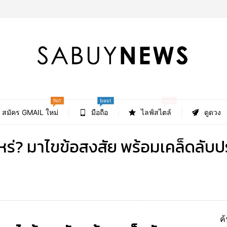
hot
new
best
สมัคร GMAIL ใหม่
มือถือ
ไลฟ์สไตล์
ดูดวง
หร่? มาไขข้อสงสัย พร้อมเคล็ดลับป
ค