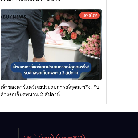
ไลฟ์สไตล์
เจ้าของคาร์แคร์เผยประสบการณ์สุดสะพรึง! รับ
ล้างรถเก็บศพนาน 2 สัปดาห์
กีฬา
ดูดวง
บอลโลก 2022