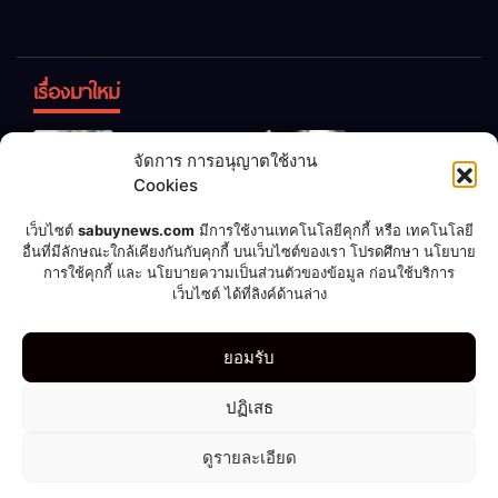
เรื่องมาใหม่
ข้าวบูดอย่า
สลด! เด็ก
จัดการ การอนุญาตใช้งาน
ทิ้ง! เปลี่ยน
หญิง 12 ขวบ
Cookies
เป็น “ปุ๋ย
ถูกพ่อบังคับ
จุลินทรีย์”
แต่งงานกับ
เชื่อพ่อแล้ว
เจ้าของคาร์
เว็บไซต์
sabuynews.com
มีการใช้งานเทคโนโลยีคุกกี้ หรือ เทคโนโลยี
บำรุงพืช ง่าย
ชายวัย 70
อื่นที่มีลักษณะใกล้เคียงกันกับคุกกี้ บนเว็บไซต์ของเรา โปรดศึกษา นโยบาย
รวย! หนุ่มทำ
แคร์เผย
การใช้คุกกี้ และ นโยบายความเป็นส่วนตัวของข้อมูล ก่อนใช้บริการ
นิดเดียว
ตามคำ
ประสบการณ์
เว็บไซต์ ได้ที่ลิงค์ด้านล่าง
แนะนำ ถูก
สุดสะพรึง!
ลอตเตอรี่
รับล้างรถเก็บ
กีฬา
ดูดวง
บอลโลก 2022
บันเทิง
มือถือ
รูปเซ็กซี่
ยอมรับ
แจ็กพอต
ศพนาน 2
264 ล้าน
สัปดาห์
ไลฟ์สไตล์
ปฏิเสธ
ดูรายละเอียด