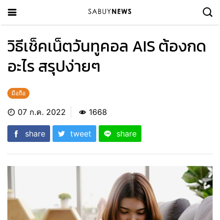
วิธีเช็คเน็ตวันทูคอล AIS ต้องกด
อะไร สรุปง่ายๆ
มือถือ
07 ก.ค. 2022
1668
share
tweet
share