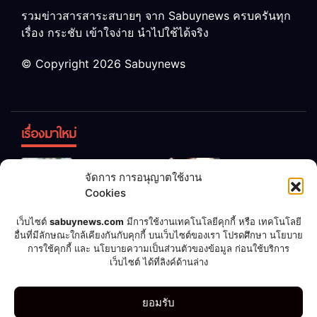
รวมข่าวสารสาระสบายๆ จาก Sabuynews ครบครันทุก
เรื่อง กระชับ เข้าใจง่าย นำไปใช้ได้จริง
© Copyright 2026 Sabuynews
เรื่องมาใหม่
ข้าวบูดอย่า
สลด! เด็ก
จัดการ การอนุญาตใช้งาน
ทิ้ง! เปลี่ยน
หญิง 12 ขวบ
Cookies
เป็น “ปุ๋ย
ถูกพ่อบังคับ
จุลินทรีย์”
แต่งงานกับ
เชื่อพ่อแล้ว
เจ้าของคาร์
เว็บไซต์
sabuynews.com
มีการใช้งานเทคโนโลยีคุกกี้ หรือ เทคโนโลยี
บำรุงพืช ง่าย
ชายวัย 70
รวย! หนุ่มทำ
แคร์เผย
อื่นที่มีลักษณะใกล้เคียงกันกับคุกกี้ บนเว็บไซต์ของเรา โปรดศึกษา นโยบาย
การใช้คุกกี้ และ นโยบายความเป็นส่วนตัวของข้อมูล ก่อนใช้บริการ
นิดเดียว
ตามคำ
ประสบการณ์
เว็บไซต์ ได้ที่ลิงค์ด้านล่าง
แนะนำ ถูก
สุดสะพรึง!
ลอตเตอรี่
รับล้างรถเก็บ
กีฬา
ดูดวง
บอลโลก 2022
บันเทิง
มือถือ
รูปเซ็กซี่
ยอมรับ
แจ็กพอต
ศพนาน 2