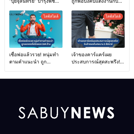
“ปุ๋ยจุลินทรีย์” บำรุงพืช
ถูกพ่อบังคับแต่งงานกับ
ง่ายนิดเดียว
ชายวัย 70
ไลฟ์สไตล์
ไลฟ์สไตล์
เชื่อพ่อแล้วรวย! หนุ่มทำ
เจ้าของคาร์แคร์เผย
ตามคำแนะนำ ถูก
ประสบการณ์สุดสะพรึง!
ลอตเตอรี่แจ็กพอต 264
รับล้างรถเก็บศพนาน 2
ล้าน
สัปดาห์