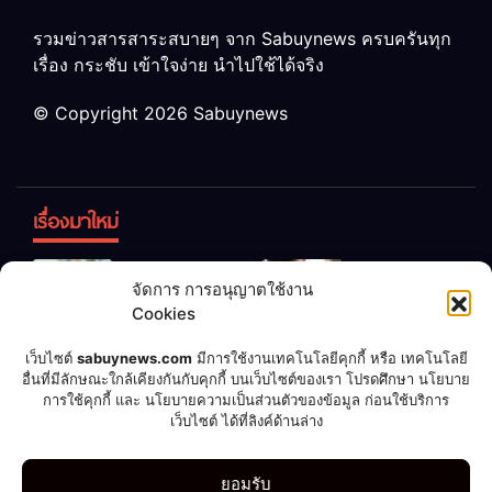
รวมข่าวสารสาระสบายๆ จาก Sabuynews ครบครันทุก
เรื่อง กระชับ เข้าใจง่าย นำไปใช้ได้จริง
© Copyright 2026 Sabuynews
เรื่องมาใหม่
ข้าวบูดอย่า
สลด! เด็ก
จัดการ การอนุญาตใช้งาน
ทิ้ง! เปลี่ยน
หญิง 12 ขวบ
Cookies
เป็น “ปุ๋ย
ถูกพ่อบังคับ
จุลินทรีย์”
แต่งงานกับ
เชื่อพ่อแล้ว
เจ้าของคาร์
เว็บไซต์
sabuynews.com
มีการใช้งานเทคโนโลยีคุกกี้ หรือ เทคโนโลยี
บำรุงพืช ง่าย
ชายวัย 70
อื่นที่มีลักษณะใกล้เคียงกันกับคุกกี้ บนเว็บไซต์ของเรา โปรดศึกษา นโยบาย
รวย! หนุ่มทำ
แคร์เผย
การใช้คุกกี้ และ นโยบายความเป็นส่วนตัวของข้อมูล ก่อนใช้บริการ
นิดเดียว
ตามคำ
ประสบการณ์
เว็บไซต์ ได้ที่ลิงค์ด้านล่าง
แนะนำ ถูก
สุดสะพรึง!
ลอตเตอรี่
รับล้างรถเก็บ
กีฬา
ดูดวง
บอลโลก 2022
บันเทิง
มือถือ
รูปเซ็กซี่
ยอมรับ
แจ็กพอต
ศพนาน 2