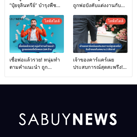
“ปุ๋ยจุลินทรีย์” บำรุงพืช
ถูกพ่อบังคับแต่งงานกับ
ง่ายนิดเดียว
ชายวัย 70
ไลฟ์สไตล์
ไลฟ์สไตล์
เชื่อพ่อแล้วรวย! หนุ่มทำ
เจ้าของคาร์แคร์เผย
ตามคำแนะนำ ถูก
ประสบการณ์สุดสะพรึง!
ลอตเตอรี่แจ็กพอต 264
รับล้างรถเก็บศพนาน 2
ล้าน
สัปดาห์