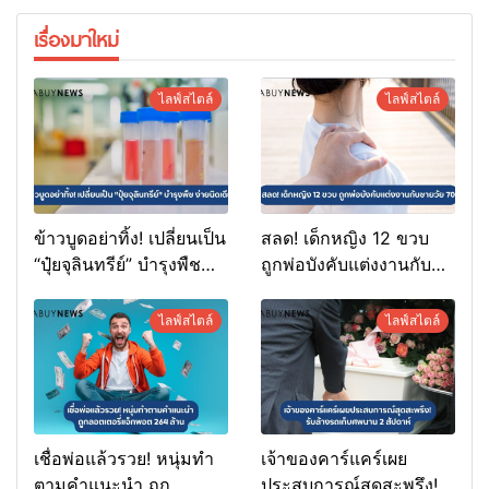
เรื่องมาใหม่
ไลฟ์สไตล์
ไลฟ์สไตล์
ข้าวบูดอย่าทิ้ง! เปลี่ยนเป็น
สลด! เด็กหญิง 12 ขวบ
“ปุ๋ยจุลินทรีย์” บำรุงพืช
ถูกพ่อบังคับแต่งงานกับ
ง่ายนิดเดียว
ชายวัย 70
ไลฟ์สไตล์
ไลฟ์สไตล์
เชื่อพ่อแล้วรวย! หนุ่มทำ
เจ้าของคาร์แคร์เผย
ตามคำแนะนำ ถูก
ประสบการณ์สุดสะพรึง!