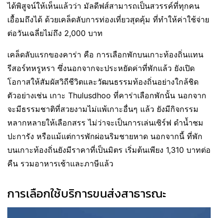
ได้พิสูจน์ให้เห็นแล้วว่า มัลดีฟส์สามารถเป็นสวรรค์ที่ทุกคน
เอื้อมถึงได้ ด้วยเคล็ดลับการท่องเที่ยวสุดคุ้ม ที่ทำให้ค่าใช้จ่าย
ต่อวันเฉลี่ยไม่ถึง 2,000 บาท
เคล็ดลับแรกของคาร่า คือ การเลือกพักบนเกาะท้องถิ่นแทน
รีสอร์ทหรูหรา ซึ่งนอกจากจะประหยัดค่าที่พักแล้ว ยังเปิด
โอกาสให้สัมผัสวิถีชีวิตและวัฒนธรรมท้องถิ่นอย่างใกล้ชิด
ตัวอย่างเช่น เกาะ Thulusdhoo ที่คาร่าเลือกพักนั้น นอกจาก
จะมีธรรมชาติที่สวยงามไม่แพ้เกาะอื่นๆ แล้ว ยังมีกิจกรรม
หลากหลายให้เลือกสรร ไม่ว่าจะเป็นการเล่นเซิร์ฟ ดำน้ำชม
ปะการัง หรือแม้แต่การพักผ่อนริมชายหาด นอกจากนี้ ที่พัก
บนเกาะท้องถิ่นยังมีราคาที่เป็นมิตร เริ่มต้นเพียง 1,310 บาทต่อ
คืน รวมอาหารเช้าและภาษีแล้ว
การเลือกใช้บริการขนส่งสาธารณะ