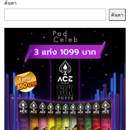
ค้นหา
ค้นหา