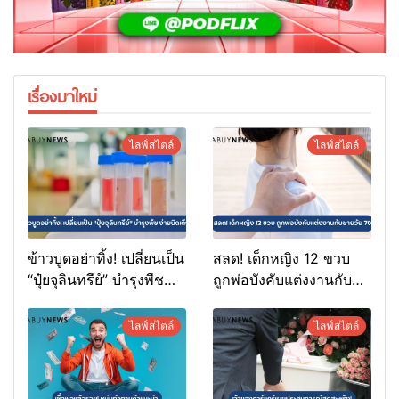
เรื่องมาใหม่
ไลฟ์สไตล์
ไลฟ์สไตล์
ข้าวบูดอย่าทิ้ง! เปลี่ยนเป็น
สลด! เด็กหญิง 12 ขวบ
“ปุ๋ยจุลินทรีย์” บำรุงพืช
ถูกพ่อบังคับแต่งงานกับ
ง่ายนิดเดียว
ชายวัย 70
ไลฟ์สไตล์
ไลฟ์สไตล์