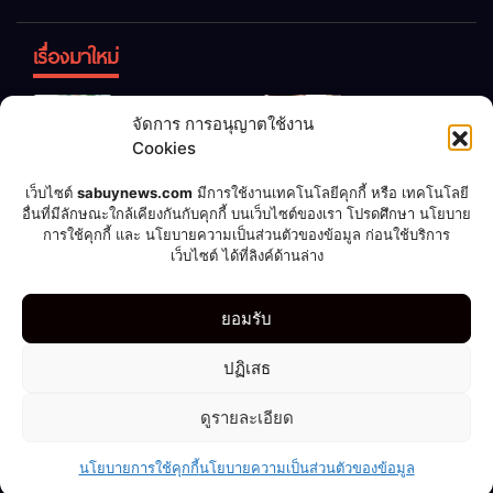
เรื่องมาใหม่
ข้าวบูดอย่า
สลด! เด็ก
จัดการ การอนุญาตใช้งาน
ทิ้ง! เปลี่ยน
หญิง 12 ขวบ
Cookies
เป็น “ปุ๋ย
ถูกพ่อบังคับ
จุลินทรีย์”
แต่งงานกับ
เชื่อพ่อแล้ว
เจ้าของคาร์
เว็บไซต์
sabuynews.com
มีการใช้งานเทคโนโลยีคุกกี้ หรือ เทคโนโลยี
บำรุงพืช ง่าย
ชายวัย 70
อื่นที่มีลักษณะใกล้เคียงกันกับคุกกี้ บนเว็บไซต์ของเรา โปรดศึกษา นโยบาย
รวย! หนุ่มทำ
แคร์เผย
การใช้คุกกี้ และ นโยบายความเป็นส่วนตัวของข้อมูล ก่อนใช้บริการ
นิดเดียว
ตามคำ
ประสบการณ์
เว็บไซต์ ได้ที่ลิงค์ด้านล่าง
แนะนำ ถูก
สุดสะพรึง!
ลอตเตอรี่
รับล้างรถเก็บ
กีฬา
ดูดวง
บอลโลก 2022
บันเทิง
มือถือ
รูปเซ็กซี่
ยอมรับ
แจ็กพอต
ศพนาน 2
264 ล้าน
สัปดาห์
ไลฟ์สไตล์
ปฏิเสธ
ดูรายละเอียด
นโยบายการใช้คุกกี้
นโยบายความเป็นส่วนตัวของข้อมูล