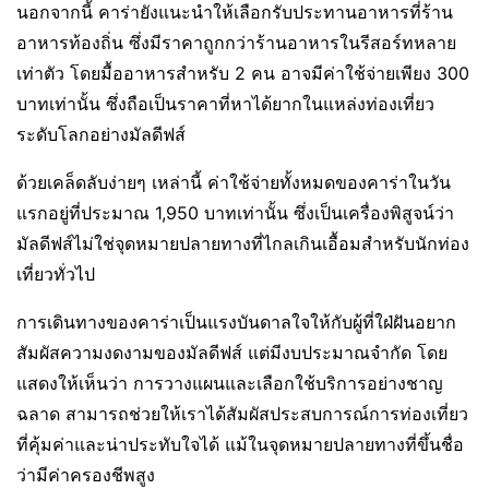
นอกจากนี้ คาร่ายังแนะนำให้เลือกรับประทานอาหารที่ร้าน
อาหารท้องถิ่น ซึ่งมีราคาถูกกว่าร้านอาหารในรีสอร์ทหลาย
เท่าตัว โดยมื้ออาหารสำหรับ 2 คน อาจมีค่าใช้จ่ายเพียง 300
บาทเท่านั้น ซึ่งถือเป็นราคาที่หาได้ยากในแหล่งท่องเที่ยว
ระดับโลกอย่างมัลดีฟส์
ด้วยเคล็ดลับง่ายๆ เหล่านี้ ค่าใช้จ่ายทั้งหมดของคาร่าในวัน
แรกอยู่ที่ประมาณ 1,950 บาทเท่านั้น ซึ่งเป็นเครื่องพิสูจน์ว่า
มัลดีฟส์ไม่ใช่จุดหมายปลายทางที่ไกลเกินเอื้อมสำหรับนักท่อง
เที่ยวทั่วไป
การเดินทางของคาร่าเป็นแรงบันดาลใจให้กับผู้ที่ใฝ่ฝันอยาก
สัมผัสความงดงามของมัลดีฟส์ แต่มีงบประมาณจำกัด โดย
แสดงให้เห็นว่า การวางแผนและเลือกใช้บริการอย่างชาญ
ฉลาด สามารถช่วยให้เราได้สัมผัสประสบการณ์การท่องเที่ยว
ที่คุ้มค่าและน่าประทับใจได้ แม้ในจุดหมายปลายทางที่ขึ้นชื่อ
ว่ามีค่าครองชีพสูง