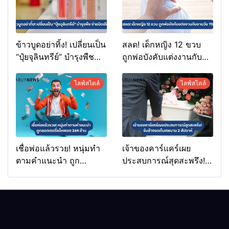
ข้าวบูดอย่าทิ้ง! เปลี่ยนเป็น
สลด! เด็กหญิง 12 ขวบ
“ปุ๋ยจุลินทรีย์” บำรุงพืช
ถูกพ่อบังคับแต่งงานกับ
ง่ายนิดเดียว
ชายวัย 70
ไลฟ์สไตล์
ไลฟ์สไตล์
เชื่อพ่อแล้วรวย! หนุ่มทำ
เจ้าของคาร์แคร์เผย
ตามคำแนะนำ ถูก
ประสบการณ์สุดสะพรึง!
ลอตเตอรี่แจ็กพอต 264
รับล้างรถเก็บศพนาน 2
ล้าน
สัปดาห์