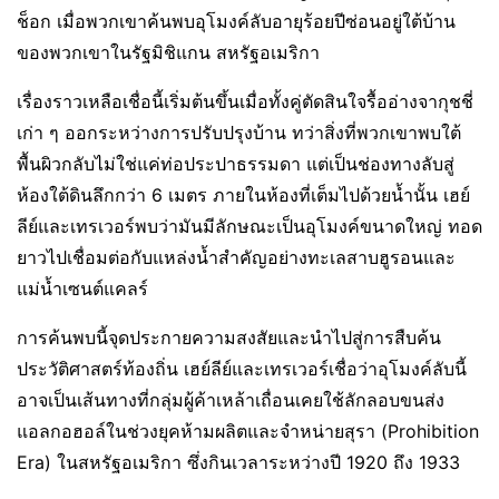
ช็อก เมื่อพวกเขาค้นพบอุโมงค์ลับอายุร้อยปีซ่อนอยู่ใต้บ้าน
ของพวกเขาในรัฐมิชิแกน สหรัฐอเมริกา
เรื่องราวเหลือเชื่อนี้เริ่มต้นขึ้นเมื่อทั้งคู่ตัดสินใจรื้ออ่างจากุชชี่
เก่า ๆ ออกระหว่างการปรับปรุงบ้าน ทว่าสิ่งที่พวกเขาพบใต้
พื้นผิวกลับไม่ใช่แค่ท่อประปาธรรมดา แต่เป็นช่องทางลับสู่
ห้องใต้ดินลึกกว่า 6 เมตร ภายในห้องที่เต็มไปด้วยน้ำนั้น เฮย์
ลีย์และเทรเวอร์พบว่ามันมีลักษณะเป็นอุโมงค์ขนาดใหญ่ ทอด
ยาวไปเชื่อมต่อกับแหล่งน้ำสำคัญอย่างทะเลสาบฮูรอนและ
แม่น้ำเซนต์แคลร์
การค้นพบนี้จุดประกายความสงสัยและนำไปสู่การสืบค้น
ประวัติศาสตร์ท้องถิ่น เฮย์ลีย์และเทรเวอร์เชื่อว่าอุโมงค์ลับนี้
อาจเป็นเส้นทางที่กลุ่มผู้ค้าเหล้าเถื่อนเคยใช้ลักลอบขนส่ง
แอลกอฮอล์ในช่วงยุคห้ามผลิตและจำหน่ายสุรา (Prohibition
Era) ในสหรัฐอเมริกา ซึ่งกินเวลาระหว่างปี 1920 ถึง 1933