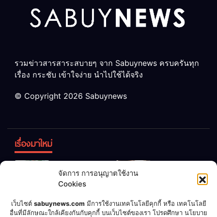
รวมข่าวสารสาระสบายๆ จาก Sabuynews ครบครันทุก
เรื่อง กระชับ เข้าใจง่าย นำไปใช้ได้จริง
© Copyright 2026 Sabuynews
เรื่องมาใหม่
ข้าวบูดอย่า
สลด! เด็ก
จัดการ การอนุญาตใช้งาน
ทิ้ง! เปลี่ยน
หญิง 12 ขวบ
Cookies
เป็น “ปุ๋ย
ถูกพ่อบังคับ
จุลินทรีย์”
แต่งงานกับ
เชื่อพ่อแล้ว
เจ้าของคาร์
เว็บไซต์
sabuynews.com
มีการใช้งานเทคโนโลยีคุกกี้ หรือ เทคโนโลยี
บำรุงพืช ง่าย
ชายวัย 70
อื่นที่มีลักษณะใกล้เคียงกันกับคุกกี้ บนเว็บไซต์ของเรา โปรดศึกษา นโยบาย
รวย! หนุ่มทำ
แคร์เผย