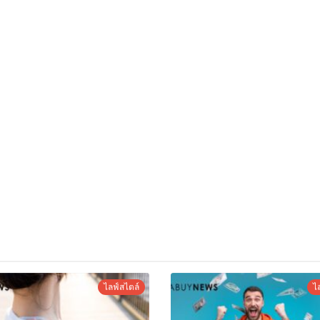
ไลฟ์สไตล์
ไ