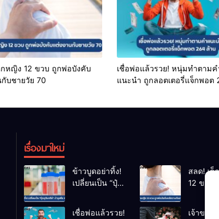
็กหญิง 12 ขวบ ถูกพ่อบังคับ
เชื่อพ่อแล้วรวย! หนุ่มทำตามค
นกับชายวัย 70
แนะนำ ถูกลอตเตอรี่แจ็กพอต
ล้าน
เรื่องมาใหม่
ข้าวบูดอย่าทิ้ง!
สลด! เด็
เปลี่ยนเป็น “ปุ๋ย
12 ขวบ ถ
จุลินทรีย์” บำรุง
บังคับแต
พืช ง่ายนิดเดียว
กับชายวั
เชื่อพ่อแล้วรวย!
เจ้าของค