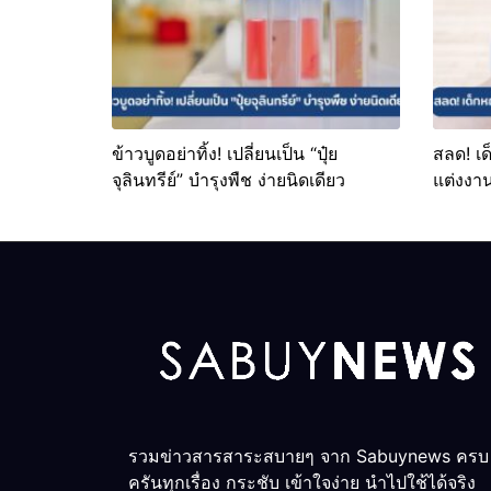
ข้าวบูดอย่าทิ้ง! เปลี่ยนเป็น “ปุ๋ย
สลด! เด
จุลินทรีย์” บำรุงพืช ง่ายนิดเดียว
แต่งงา
รวมข่าวสารสาระสบายๆ จาก Sabuynews ครบ
ครันทุกเรื่อง กระชับ เข้าใจง่าย นำไปใช้ได้จริง