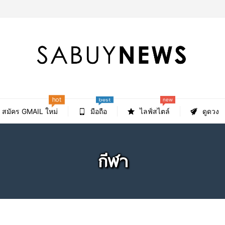
hot
new
best
สมัคร GMAIL ใหม่
มือถือ
ไลฟ์สไตล์
ดูดวง
กีฬา