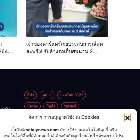
ำ
เจ้าของคาร์แคร์เผยประสบการณ์สุด
 264
สะพรึง! รับล้างรถเก็บศพนาน 2
สัปดาห์
กีฬา
ดูดวง
บอลโลก 2022
บันเทิง
มือถือ
รูปเซ็กซี่
กหญิง
ูกพ่อ
จัดการ การอนุญาตใช้งาน Cookies
ไลฟ์สไตล์
่งงาน
เว็บไซต์
sabuynews.com
มีการใช้งานเทคโนโลยีคุกกี้ หรือ
ย 70
าร์
เทคโนโลยีอื่นที่มีลักษณะใกล้เคียงกันกับคุกกี้ บนเว็บไซต์ของเรา โปรด